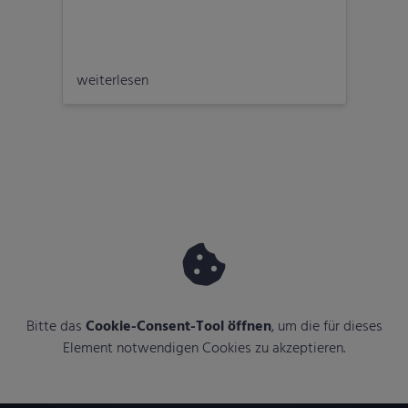
die Qualität, Auswahl und Ästhetik
Form
vereint. CALUNA liefert das gewisse
Schö
Extra für jedes Bad zu einem attraktiven
der 
Preis-Leistungs-Verhältnis.
weiterlesen
eine
weit
Bitte das
Cookie-Consent-Tool öffnen
, um die für dieses
Element notwendigen Cookies zu akzeptieren.