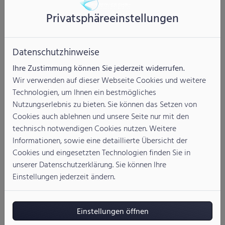
Wärmepumpe ist die optimale, gesetzeskonforme Lösung
Privatsphäre­einstellungen
bei Havarien oder budget- und zeitkritischen
Modernisierungen. Ab Einbau des Kit 65 bleiben bis zu fünf
Jahre Zeit, den regenerativen Anteil von 65 % –
Datenschutzhinweise
in dem Fall die Wärmepumpen-Außeneinheit –
nachzurüsten.
Ihre Zustimmung können Sie jederzeit widerrufen.
Wir verwenden auf dieser Webseite Cookies und weitere
Vorteile von Kit 65
Technologien, um Ihnen ein bestmögliches
• Hybridtechnologie: zukunftssichere Hybridheizung
Nutzungserlebnis zu bieten. Sie können das Setzen von
kombiniert Gas-Brennwert mit Wärmepumpe
Cookies auch ablehnen und unsere Seite nur mit den
• Günstiger Problemlöser: bei Havarien kann schnell
technisch notwendigen Cookies nutzen. Weitere
geholfen werden, die Nachrüstung einer Wärmepumpe ist
Informationen, sowie eine detaillierte Übersicht der
später möglich
Cookies und eingesetzten Technologien finden Sie in
• Gesetzeskonform: Einhaltung der 65-%-erneuerbare-
unserer Datenschutzerklärung. Sie können Ihre
Energien-Vorgabe
Einstellungen jederzeit ändern.
• Schnell & intuitiv: Installation hinter dem Kessel,
Montagezeit ca. 30 Minuten
• Innovativ: derzeit keine vergleichbare Lösung auf dem
Einstellungen öffnen
Heizungsmarkt