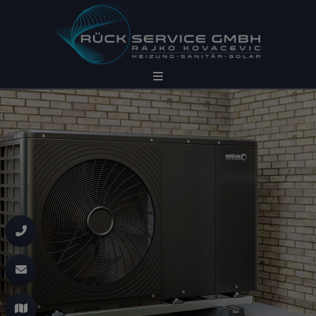
chließen
eßen
ließen
ließen
chließen
nd schließen
chließen
 und schließen