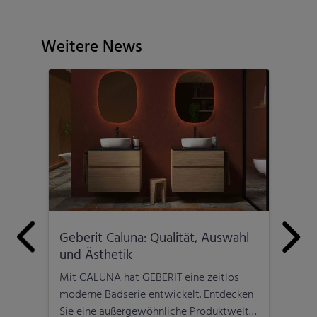
Weitere News
Geberit Caluna: Qualität, Auswahl
Arm
ung
und Ästhetik
Ele
t
Mit CALUNA hat GEBERIT eine zeitlos
Via 
htes
moderne Badserie entwickelt. Entdecken
raff
Sie eine außergewöhnliche Produktwelt,
zeit