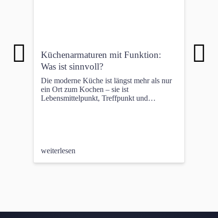
Küchenarmaturen mit Funktion:
Küc
Was ist sinnvoll?
| G
Die moderne Küche ist längst mehr als nur
Vita 
ein Ort zum Kochen – sie ist
Küch
Lebensmittelpunkt, Treffpunkt und
Verb
zunehmend auch Hightech-Zone. Kein
Energ
Wunder also, dass auch die Küchenarmatur
sprud
ein echtes Multitalent geworden ist. Neben
und 
dem klassischen Warm- und Kaltwasser
Anpa
bieten viele Modelle heute Zusatzfunktionen
Fähi
wie kochend heißes Wasser, sprudelndes
weiterlesen
spei
weit
Wasser oder integrierte Filtersysteme.