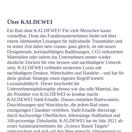
Über KALDEWEI
Ein Bad ohne KALDEWEI? Für viele Menschen kaum
vorstellbar. Denn das Familienunternehmen findet seit über
einem Jahrhundert Lösungen für individuelle Traumbäder und
ist seiner Zeit dabei stets voraus: ganz gleich, ob mit neuen
Designtrends, kreislauffähigen Badlösungen, CO2-reduzierten
Materialien oder indem das Unternehmen immer wieder
deutliche Zeichen für eine bessere und nachhaltigere Umwelt
setzt. KALDEWEI verbindet modernen Luxus mit
nachhaltigem Denken, Wirtschaften und Handeln – und hat für
diese globale Strategie einen eigenen Begriff kreiert:
Luxstainability®. Dieser beschreibt die
Unternehmensphilosophie ebenso wie das edle Material, das
die Produkte von KALDEWEI so kostbar macht:
KALDEWEI Stahl-Emaille. Daraus entstehen Badewannen,
Duschlösungen und Waschtische, die jedem Bad einen
einzigartigen Charakter verleihen. Stahl-Emaille überzeugt
durch hochwertige Oberflächen, lebenslange Haltbarkeit und
100-prozentige Zirkularität. KALDEWEI hat im Jahr 2021 als
erstes Sanitärunternehmen die „Science Based Targets“
unterzeichnet und sich auf den Weg gemacht, klimaneutral zu